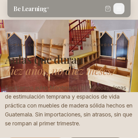
Saltar al contenido
Be Learning
®
PARA COLEGIOS Y CENTROS EDUCATIVOS
Aulas que duran
diez años, no diez meses.
Equipamos aulas Montessori, bibliotecas, áreas
de estimulación temprana y espacios de vida
práctica con muebles de madera sólida hechos en
Guatemala. Sin importaciones, sin atrasos, sin que
se rompan al primer trimestre.