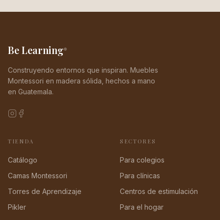
Be Learning
®
Construyendo entornos que inspiran. Muebles
Montessori en madera sólida, hechos a mano
en Guatemala.
TIENDA
SECTORES
Catálogo
Para colegios
Camas Montessori
Para clínicas
Torres de Aprendizaje
Centros de estimulación
Pikler
Para el hogar