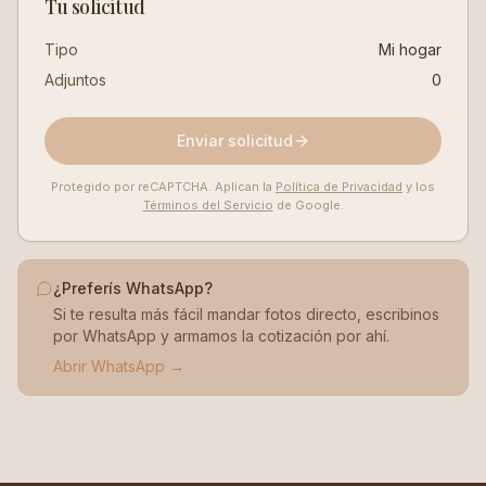
Tu solicitud
Tipo
Mi hogar
Adjuntos
0
Enviar solicitud
Protegido por reCAPTCHA. Aplican la
Política de Privacidad
y los
Términos del Servicio
de Google.
¿Preferís WhatsApp?
Si te resulta más fácil mandar fotos directo, escribinos
por WhatsApp y armamos la cotización por ahí.
Abrir WhatsApp →